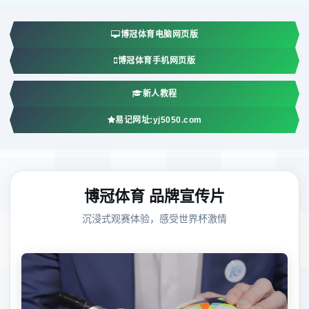
博冠体育电脑网页版
博冠体育手机网页版
新人教程
易记网址:yj5050.com
博冠体育 品牌宣传片
沉浸式观赛体验，感受世界杯激情